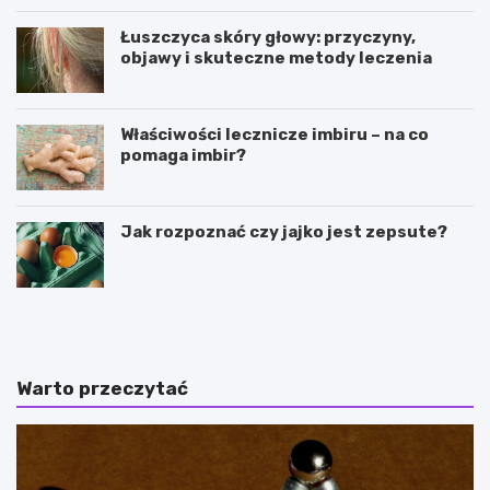
Łuszczyca skóry głowy: przyczyny,
objawy i skuteczne metody leczenia
Właściwości lecznicze imbiru – na co
pomaga imbir?
Jak rozpoznać czy jajko jest zepsute?
J
M
a
a
k
j
d
s
z
t
Warto przeczytać
i
e
a
r
ł
k
a
o
j
w