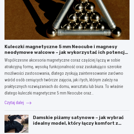
Kuleczki magnetyczne 5 mm Neocube i magnesy
neodymowe walcowe – jak wykorzystać ich potencjał
w kreatywnych oraz praktycznych zastosowaniach?
Współczesne akcesoria magnetyczne coraz częściej łączą w sobie
atrakcyjną formę, wysoką funkcjonalność oraz zaskakująco szerokie
możliwości zastosowania, dlatego zyskują zainteresowanie zarówno
wśród osób ceniących twórcze zajęcia, jak i tych, którym zależy na
praktycznych rozwiązaniach do domu, warsztatu lub biura. To właśnie
dlatego kuleczki magnetyczne 5 mm Neocube oraz…
Czytaj dalej
Damskie piżamy satynowe – jak wybrać
idealny model, który łączy komfort z
elegancją?