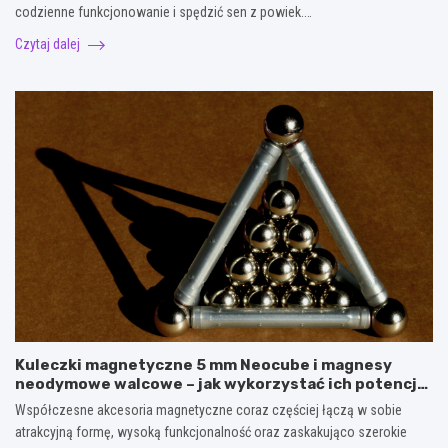
codzienne funkcjonowanie i spędzić sen z powiek.…
Czytaj dalej
Kuleczki magnetyczne 5 mm Neocube i magnesy
neodymowe walcowe – jak wykorzystać ich potencjał
w kreatywnych oraz praktycznych zastosowaniach?
Współczesne akcesoria magnetyczne coraz częściej łączą w sobie
atrakcyjną formę, wysoką funkcjonalność oraz zaskakująco szerokie