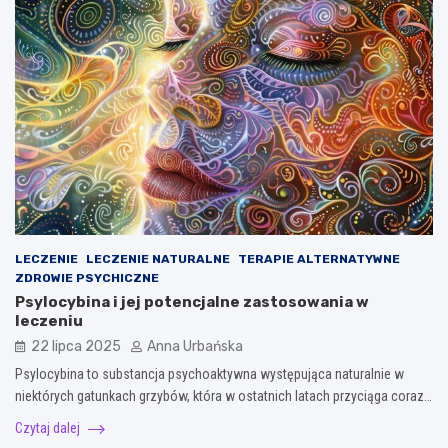
LECZENIE
LECZENIE NATURALNE
TERAPIE ALTERNATYWNE
ZDROWIE PSYCHICZNE
Psylocybina i jej potencjalne zastosowania w
leczeniu
22 lipca 2025
Anna Urbańska
Psylocybina to substancja psychoaktywna występująca naturalnie w
niektórych gatunkach grzybów, która w ostatnich latach przyciąga coraz…
Czytaj dalej