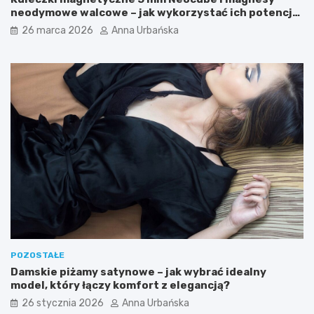
k
a
neodymowe walcowe – jak wykorzystać ich potencjał
a
c
w kreatywnych oraz praktycznych zastosowaniach?
26 marca 2026
Anna Urbańska
r
i
s
s
k
z
i
u
e
?
POZOSTAŁE
Damskie piżamy satynowe – jak wybrać idealny
model, który łączy komfort z elegancją?
26 stycznia 2026
Anna Urbańska