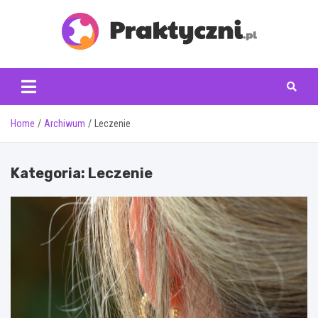
Skip
to
content
praktyczni.pl
Home
Archiwum
Leczenie
Kategoria:
Leczenie