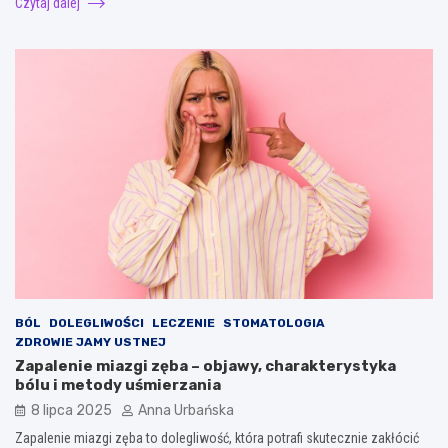
Czytaj dalej
BÓL
DOLEGLIWOŚCI
LECZENIE
STOMATOLOGIA
ZDROWIE JAMY USTNEJ
Zapalenie miazgi zęba – objawy, charakterystyka
bólu i metody uśmierzania
8 lipca 2025
Anna Urbańska
Zapalenie miazgi zęba to dolegliwość, która potrafi skutecznie zakłócić