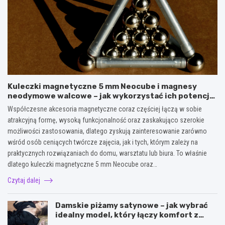
Kuleczki magnetyczne 5 mm Neocube i magnesy
neodymowe walcowe – jak wykorzystać ich potencjał
w kreatywnych oraz praktycznych zastosowaniach?
Współczesne akcesoria magnetyczne coraz częściej łączą w sobie
atrakcyjną formę, wysoką funkcjonalność oraz zaskakująco szerokie
możliwości zastosowania, dlatego zyskują zainteresowanie zarówno
wśród osób ceniących twórcze zajęcia, jak i tych, którym zależy na
praktycznych rozwiązaniach do domu, warsztatu lub biura. To właśnie
dlatego kuleczki magnetyczne 5 mm Neocube oraz…
Czytaj dalej
Damskie piżamy satynowe – jak wybrać
idealny model, który łączy komfort z
elegancją?