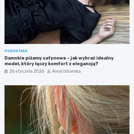
POZOSTAŁE
Damskie piżamy satynowe – jak wybrać idealny
model, który łączy komfort z elegancją?
26 stycznia 2026
Anna Urbańska