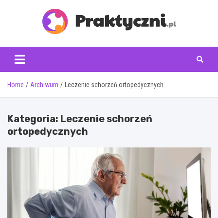
Skip
to
content
praktyczni.pl
Home
Archiwum
Leczenie schorzeń ortopedycznych
Kategoria:
Leczenie schorzeń
ortopedycznych