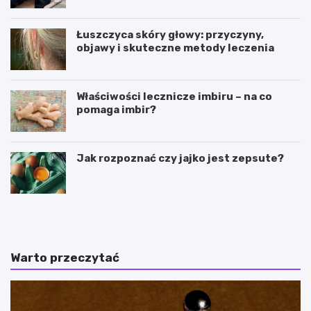
Łuszczyca skóry głowy: przyczyny,
objawy i skuteczne metody leczenia
Właściwości lecznicze imbiru – na co
pomaga imbir?
Jak rozpoznać czy jajko jest zepsute?
J
M
a
a
k
j
d
s
z
t
Warto przeczytać
i
e
a
r
ł
k
a
o
j
w