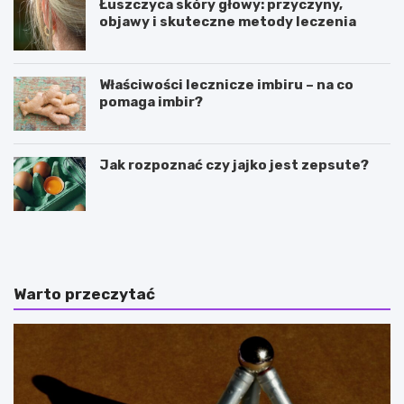
Łuszczyca skóry głowy: przyczyny,
objawy i skuteczne metody leczenia
Właściwości lecznicze imbiru – na co
pomaga imbir?
Jak rozpoznać czy jajko jest zepsute?
J
M
a
a
k
j
d
s
z
t
Warto przeczytać
i
e
a
r
ł
k
a
o
j
w
ą
a
e
n