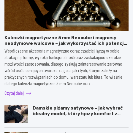
Kuleczki magnetyczne 5 mm Neocube i magnesy
neodymowe walcowe – jak wykorzystać ich potencjał
w kreatywnych oraz praktycznych zastosowaniach?
Współczesne akcesoria magnetyczne coraz częściej łączą w sobie
atrakcyjną formę, wysoką funkcjonalność oraz zaskakująco szerokie
możliwości zastosowania, dlatego zyskują zainteresowanie zarówno
wśród osób ceniących twórcze zajęcia, jak i tych, którym zależy na
praktycznych rozwiązaniach do domu, warsztatu lub biura. To właśnie
dlatego kuleczki magnetyczne 5 mm Neocube oraz…
Czytaj dalej
Damskie piżamy satynowe – jak wybrać
idealny model, który łączy komfort z
elegancją?