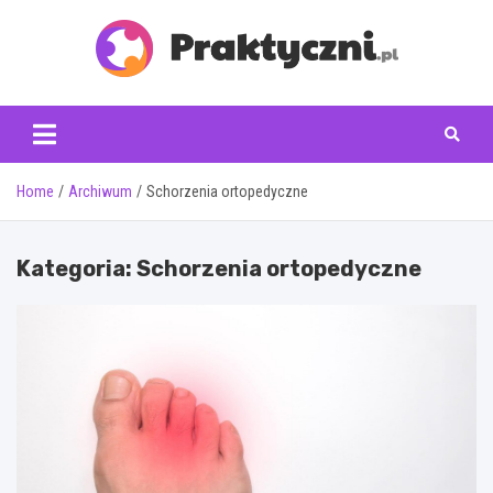
Skip
to
content
praktyczni.pl
Home
Archiwum
Schorzenia ortopedyczne
Kategoria:
Schorzenia ortopedyczne