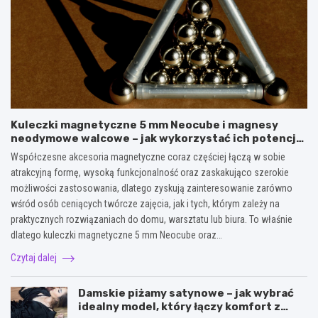
Kuleczki magnetyczne 5 mm Neocube i magnesy
neodymowe walcowe – jak wykorzystać ich potencjał
w kreatywnych oraz praktycznych zastosowaniach?
Współczesne akcesoria magnetyczne coraz częściej łączą w sobie
atrakcyjną formę, wysoką funkcjonalność oraz zaskakująco szerokie
możliwości zastosowania, dlatego zyskują zainteresowanie zarówno
wśród osób ceniących twórcze zajęcia, jak i tych, którym zależy na
praktycznych rozwiązaniach do domu, warsztatu lub biura. To właśnie
dlatego kuleczki magnetyczne 5 mm Neocube oraz…
Czytaj dalej
Damskie piżamy satynowe – jak wybrać
idealny model, który łączy komfort z