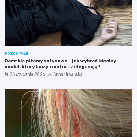
POZOSTAŁE
Damskie piżamy satynowe – jak wybrać idealny
model, który łączy komfort z elegancją?
26 stycznia 2026
Anna Urbańska