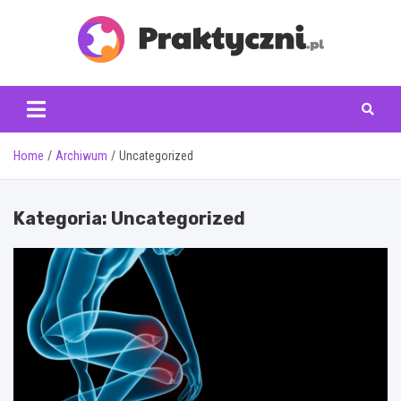
Skip
to
content
praktyczni.pl
Home
Archiwum
Uncategorized
Kategoria:
Uncategorized