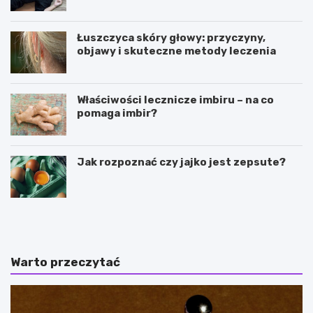
elegancją?
Łuszczyca skóry głowy: przyczyny,
objawy i skuteczne metody leczenia
Właściwości lecznicze imbiru – na co
pomaga imbir?
Jak rozpoznać czy jajko jest zepsute?
J
M
a
a
k
j
d
s
z
t
Warto przeczytać
i
e
a
r
ł
k
a
o