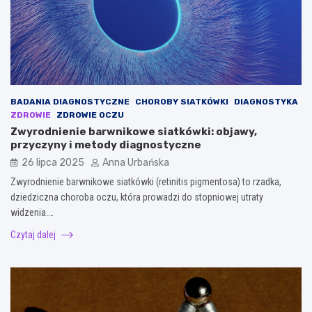
BADANIA DIAGNOSTYCZNE
CHOROBY SIATKÓWKI
DIAGNOSTYKA
ZDROWIE
ZDROWIE OCZU
Zwyrodnienie barwnikowe siatkówki: objawy,
przyczyny i metody diagnostyczne
26 lipca 2025
Anna Urbańska
Zwyrodnienie barwnikowe siatkówki (retinitis pigmentosa) to rzadka,
dziedziczna choroba oczu, która prowadzi do stopniowej utraty
widzenia.…
Czytaj dalej