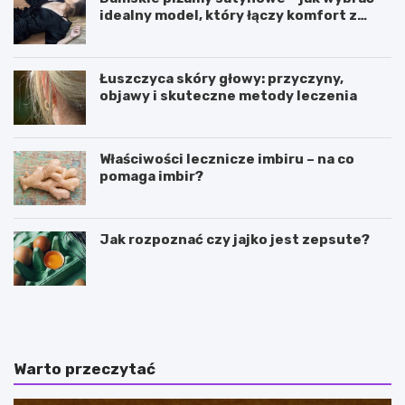
idealny model, który łączy komfort z
elegancją?
Łuszczyca skóry głowy: przyczyny,
objawy i skuteczne metody leczenia
Właściwości lecznicze imbiru – na co
pomaga imbir?
Jak rozpoznać czy jajko jest zepsute?
J
M
a
a
k
j
d
s
z
t
Warto przeczytać
i
e
a
r
ł
k