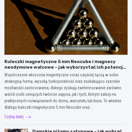
Kuleczki magnetyczne 5 mm Neocube i magnesy
neodymowe walcowe – jak wykorzystać ich potencjał
w kreatywnych oraz praktycznych zastosowaniach?
Współczesne akcesoria magnetyczne coraz częściej łączą w sobie
atrakcyjną formę, wysoką funkcjonalność oraz zaskakująco szerokie
możliwości zastosowania, dlatego zyskują zainteresowanie zarówno
wśród osób ceniących twórcze zajęcia, jak i tych, którym zależy na
praktycznych rozwiązaniach do domu, warsztatu lub biura. To właśnie
dlatego kuleczki magnetyczne 5 mm Neocube oraz…
Czytaj dalej
Damskie piżamy satynowe – jak wybrać