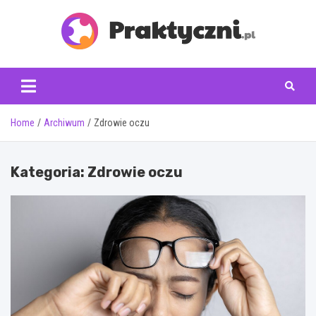
Skip
to
content
praktyczni.pl
Home
Archiwum
Zdrowie oczu
Kategoria:
Zdrowie oczu