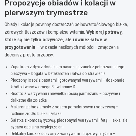
Propozycje obiadów i kolacji w
pierwszym trymestrze
Obiady i kolacje powinny dostarczać pełnowartościowego białka,
zdrowych tłuszczów i kompleksu witamin.
Wybieraj potrawy,
które są nie tylko odżywcze, ale również łatwe w
przygotowaniu
– w czasie nasilonych mdłości i zmęczenia
docenisz proste przepisy.
Zupa krem z dyni z dodatkiem nasion i grzanek z pełnoziarnistego
pieczywa – bogata w betakaroten i łatwa do strawienia
Pieczony łosoś z batatami i gotowanymi warzywami – doskonałe
źródło kwasów omega-3 i witaminy D
Risotto z warzywami i niewielką ilością parmezanu – pożywne i
delikatne dla żołądka
Makaron pełnoziarnisty z sosem pomidorowym i soczewicą –
roślinne źródło białka i żelaza
Sałatka z komosą ryżową, pieczonymi warzywami i fetą – lekka, ale
sycąca opcja na cieplejsze dni
Delikatny kurczak duszony z warzywami i brązowym ryżem –