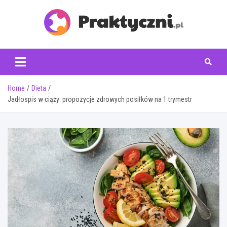
Skip
to
content
praktyczni.pl
Home
Dieta
Jadłospis w ciąży: propozycje zdrowych posiłków na 1 trymestr