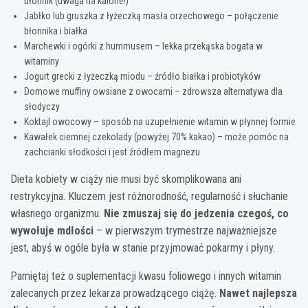
błonnik (uwaga na kalorie!)
Jabłko lub gruszka z łyżeczką masła orzechowego – połączenie
błonnika i białka
Marchewki i ogórki z hummusem – lekka przekąska bogata w
witaminy
Jogurt grecki z łyżeczką miodu – źródło białka i probiotyków
Domowe muffiny owsiane z owocami – zdrowsza alternatywa dla
słodyczy
Koktajl owocowy – sposób na uzupełnienie witamin w płynnej formie
Kawałek ciemnej czekolady (powyżej 70% kakao) – może pomóc na
zachcianki słodkości i jest źródłem magnezu
Dieta kobiety w ciąży nie musi być skomplikowana ani
restrykcyjna. Kluczem jest różnorodność, regularność i słuchanie
własnego organizmu.
Nie zmuszaj się do jedzenia czegoś, co
wywołuje mdłości
– w pierwszym trymestrze najważniejsze
jest, abyś w ogóle była w stanie przyjmować pokarmy i płyny.
Pamiętaj też o suplementacji kwasu foliowego i innych witamin
zalecanych przez lekarza prowadzącego ciążę.
Nawet najlepsza