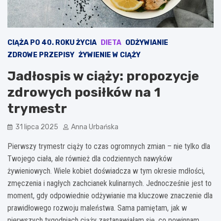
CIĄŻA PO 40. ROKU ŻYCIA
DIETA
ODŻYWIANIE
ZDROWE PRZEPISY
ŻYWIENIE W CIĄŻY
Jadłospis w ciąży: propozycje
zdrowych posiłków na 1
trymestr
31 lipca 2025
Anna Urbańska
Pierwszy trymestr ciąży to czas ogromnych zmian – nie tylko dla
Twojego ciała, ale również dla codziennych nawyków
żywieniowych. Wiele kobiet doświadcza w tym okresie mdłości,
zmęczenia i nagłych zachcianek kulinarnych. Jednocześnie jest to
moment, gdy odpowiednie odżywianie ma kluczowe znaczenie dla
prawidłowego rozwoju maleństwa. Sama pamiętam, jak w
pierwszych tygodniach ciąży zastanawiałam się, co powinnam