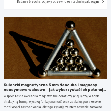
Badanie brzucha: objawy otrzewnowe i techniki palpacyjne
Kuleczki magnetyczne 5 mm Neocube i magnesy
neodymowe walcowe – jak wykorzystać ich potencjał
w kreatywnych oraz praktycznych zastosowaniach?
Współczesne akcesoria magnetyczne coraz częściej łączą w sobie
atrakcyjną formę, wysoką funkcjonalność oraz zaskakująco szerokie
możliwości zastosowania, dlatego zyskują zainteresowanie zarówno