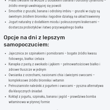
Płatki owsiane na wodzie z dodatkiem banana i odrobiny cynamonu –
źródło energii uwalniającej się powoli
Smoothie z gruszki, banana i odrobiny imbiru – gruszki w ciąży są
świetnym źródłem błonnika i łagodnie działają na układ trawienny
Jogurt naturalny z dodatkiem miodu i pokruszonymi krakersami –
dostarcza probiotyków i łatwo przyswajalnego białka
Opcje na dni z lepszym
samopoczuciem:
Jajecznica ze szpinakiem i pomidorami – bogate źródło kwasu
foliowego, białka i żelaza
Kanapka z pastą z awokado i jajkiem – pełnowartościowe białko i
zdrowe tłuszcze w jednym
Owsianka z orzechami, nasionami chia i świeżymi owocami –
kompleksowe źródło błonnika i witamin
Pełnoziarniste naleśniki z jogurtem i owocami – pyszna alternatywa
dla klasycznych śniadań
Koktajl z jogurtu, szpinaku, banana i jagód – prawdziwa bomba
witaminowa w płynnej formie