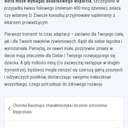
dieta może wymagać dodatkowego wsparcia
, szczególnie w
przypadku kwasu foliowego (minimum 400 mcg dziennie), żelaza
czy witaminy D. Zawsze konsultuj przyjmowane suplementy z
lekarzem prowadzącym.
Pierwszy trymestr to czas adaptacji – zarówno dla Twojego ciała,
jak i dla Twoich nawyków żywieniowych. Bądź dla siebie łagodna i
wyrozumiała. Pamiętaj, że nawet małe, pozytywne zmiany w
diecie mają znaczenie dla Ciebie i Twojego rozwijającego się
dziecka. A gdy mdłości miną (co zazwyczaj następuje w drugim
trymestrze), będziesz mogła cieszyć się szerszą gamą pysznych
i odżywczych posiłków, dostarczając swojemu maluszkowi
wszystkiego, czego potrzebuje do zdrowego rozwoju.
Nawigacja
Choroba Baastrupa: charakterystyka i leczenie schorzenia
wpisu
kręgosłupa