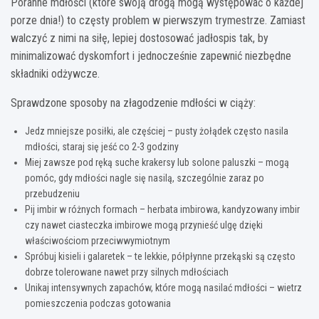
Poranne mdłości (które swoją drogą mogą występować o każdej
porze dnia!) to częsty problem w pierwszym trymestrze. Zamiast
walczyć z nimi na siłę, lepiej dostosować jadłospis tak, by
minimalizować dyskomfort i jednocześnie zapewnić niezbędne
składniki odżywcze.
Sprawdzone sposoby na złagodzenie mdłości w ciąży:
Jedz mniejsze posiłki, ale częściej – pusty żołądek często nasila
mdłości, staraj się jeść co 2-3 godziny
Miej zawsze pod ręką suche krakersy lub solone paluszki – mogą
pomóc, gdy mdłości nagle się nasilą, szczególnie zaraz po
przebudzeniu
Pij imbir w różnych formach – herbata imbirowa, kandyzowany imbir
czy nawet ciasteczka imbirowe mogą przynieść ulgę dzięki
właściwościom przeciwwymiotnym
Spróbuj kisieli i galaretek – te lekkie, półpłynne przekąski są często
dobrze tolerowane nawet przy silnych mdłościach
Unikaj intensywnych zapachów, które mogą nasilać mdłości – wietrz
pomieszczenia podczas gotowania