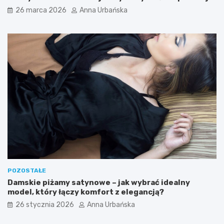
a
c
w kreatywnych oraz praktycznych zastosowaniach?
26 marca 2026
Anna Urbańska
r
i
s
s
k
z
i
u
e
?
POZOSTAŁE
Damskie piżamy satynowe – jak wybrać idealny
model, który łączy komfort z elegancją?
26 stycznia 2026
Anna Urbańska