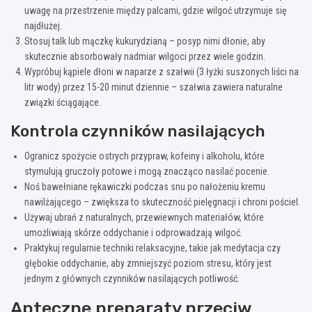
uwagę na przestrzenie między palcami, gdzie wilgoć utrzymuje się
najdłużej.
Stosuj talk lub mączkę kukurydzianą – posyp nimi dłonie, aby
skutecznie absorbowały nadmiar wilgoci przez wiele godzin.
Wypróbuj kąpiele dłoni w naparze z szałwii (3 łyżki suszonych liści na
litr wody) przez 15-20 minut dziennie – szałwia zawiera naturalne
związki ściągające.
Kontrola czynników nasilających
Ogranicz spożycie ostrych przypraw, kofeiny i alkoholu, które
stymulują gruczoły potowe i mogą znacząco nasilać pocenie.
Noś bawełniane rękawiczki podczas snu po nałożeniu kremu
nawilżającego – zwiększa to skuteczność pielęgnacji i chroni pościel.
Używaj ubrań z naturalnych, przewiewnych materiałów, które
umożliwiają skórze oddychanie i odprowadzają wilgoć.
Praktykuj regularnie techniki relaksacyjne, takie jak medytacja czy
głębokie oddychanie, aby zmniejszyć poziom stresu, który jest
jednym z głównych czynników nasilających potliwość.
Apteczne preparaty przeciw