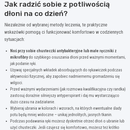
Jak radzić sobie z potliwością
dłoni na co dzień?
Niezależnie od wybranej metody leczenia, te praktyczne
wskazówki pomogą ci funkcjonować komfortowo w codziennych
sytuacjach:
Noś przy sobie chusteczki antybakteryjne lub małe ręczniki z
mikrofibry
do szybkiego osuszania dłoni przed ważnymi momentami,
jak podanie ręki.
Używaj specjalnych wkładek absorbujących do rękawiczek podczas
aktywności fizycznej, aby zapobiec nadmiernemu gromadzeniu się
wilgoci.
Przed ważnymi wydarzeniami (jak rozmowa kwalifikacyjna czy randka)
zastosuj doraźnie silniejszy antyperspirant i daj mu wystarczająco
dużo czasu na zadziałanie.
Wybieraj ubrania w kolorach i wzorach, na których ewentualne ślady
potu będą mniej widoczne – unikaj jednolitych, jasnych tkanin.
Podczas podawania ręki możesz dyskretnie otrzeć dłoń o ubranie lub
użyć chusteczki. Jeśli czujesz się komfortowo, możesz też krótko