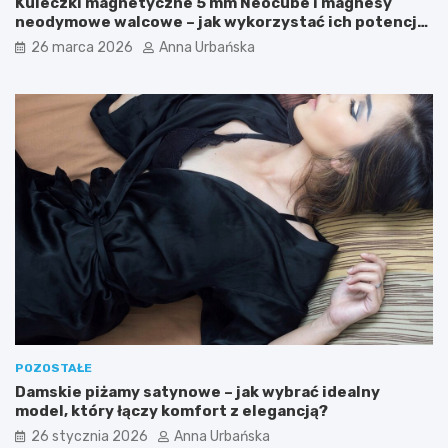
Kuleczki magnetyczne 5 mm Neocube i magnesy
k
a
neodymowe walcowe – jak wykorzystać ich potencjał
a
c
w kreatywnych oraz praktycznych zastosowaniach?
26 marca 2026
Anna Urbańska
r
i
s
s
k
z
i
u
e
?
POZOSTAŁE
Damskie piżamy satynowe – jak wybrać idealny
model, który łączy komfort z elegancją?
26 stycznia 2026
Anna Urbańska