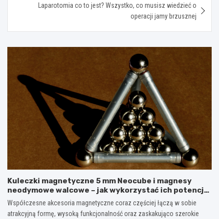
Laparotomia co to jest? Wszystko, co musisz wiedzieć o
operacji jamy brzusznej
Kuleczki magnetyczne 5 mm Neocube i magnesy
neodymowe walcowe – jak wykorzystać ich potencjał
w kreatywnych oraz praktycznych zastosowaniach?
Współczesne akcesoria magnetyczne coraz częściej łączą w sobie
atrakcyjną formę, wysoką funkcjonalność oraz zaskakująco szerokie