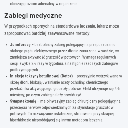
obniżają poziom adrenaliny w organizmie.
Zabiegi medyczne
W przypadkach opornych na standardowe leczenie, lekarz może
zaproponować bardziej zaawansowane metody:
Jonoforezę
– bezbolesny zabieg polegający na przepuszczaniu
słabego prądu elektrycznego przez dłonie zanurzone w wodzie, co
zmniejsza aktywność gruczołów potowych. Wymaga regularnych
sesji, zwykle 2-3 razy w tygodniu, a następnie rzadszych zabiegów
podtrzymujących.
Iniekcje toksyny botulinowej (Botox)
– precyzyjnie wstrzykiwane w
skórę dłoni, blokują uwalnianie acetylocholiny, chemicznego
przekaźnika aktywującego gruczoły potowe. Efekt utrzymuje się 4-6
miesięcy, po czym zabieg należy powtórzyć.
Sympatektomię
– małoinwazyjny zabieg chirurgiczny polegający na
przecięciu nerwów odpowiedzialnych za stymulację gruczołów
potowych. To rozwiązanie ostateczne, stosowane przy skrajnej
hiperhidrozie niepoddającej się innym metodom leczenia.